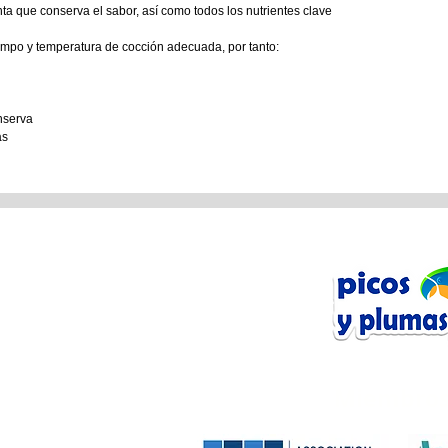
ta que conserva el sabor, así como todos los nutrientes clave
empo y temperatura de cocción adecuada, por tanto:
onserva
as
n Línea
tos
Miembros
Anfibios
Mamíferos