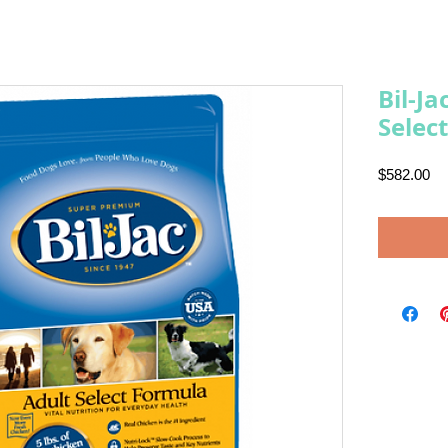
Bil-J
Selec
Pr
$582.00