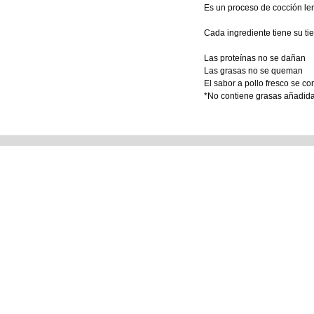
Es un proceso de cocción len
Cada ingrediente tiene su ti
Las proteínas no se dañan
Las grasas no se queman
El sabor a pollo fresco se c
*No contiene grasas añadid
Tienda Matriz
Tienda e
Blvd. 14 Sur No. 5321. Col.
Perros y Ga
Jardines de San Manuel.
Aves
Puebla Pue. México.
Reptiles y 
Pequeños 