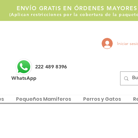
ENVÍO GRATIS EN ÓRDENES MAYORES
(Aplican restricciones por la cobertura de la paque
Llámanos:
Iniciar ses
222 514 1255
222 489 8396
WhatsApp
es
Pequeños Mamíferos
Perros y Gatos
Re