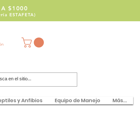
 A $1000
tería ESTAFETA)
ión
ptiles y Anfibios
Equipo de Manejo
Más...