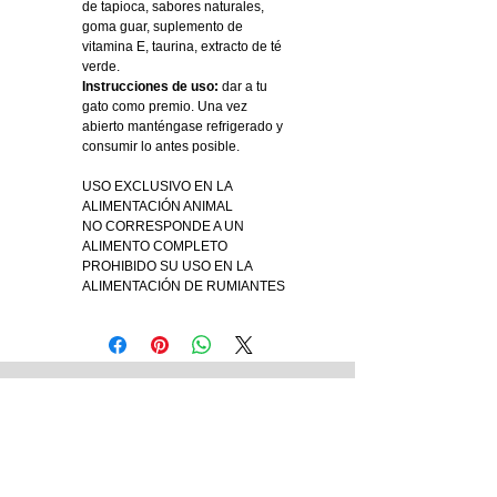
de tapioca, sabores naturales,
goma guar, suplemento de
vitamina E, taurina, extracto de té
verde.
Instrucciones de uso:
dar a tu
gato como premio. Una vez
abierto manténgase refrigerado y
consumir lo antes posible.
USO EXCLUSIVO EN LA
ALIMENTACIÓN ANIMAL
NO CORRESPONDE A UN
ALIMENTO COMPLETO
PROHIBIDO SU USO EN LA
ALIMENTACIÓN DE RUMIANTES
Tienda Matriz
Blvd. 14 Sur No. 5321. Col. Jardines de