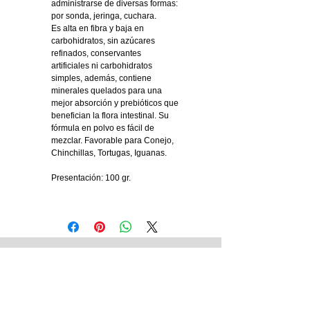
administrarse de diversas formas:
por sonda, jeringa, cuchara.
Es alta en fibra y baja en
carbohidratos, sin azúcares
refinados, conservantes
artificiales ni carbohidratos
simples, además, contiene
minerales quelados para una
mejor absorción y prebióticos que
benefician la flora intestinal. Su
fórmula en polvo es fácil de
mezclar. Favorable para Conejo,
Chinchillas, Tortugas, Iguanas.
Presentación: 100 gr.
Tienda Matriz
Blvd. 14 Sur No. 5321. Col. Jardines de