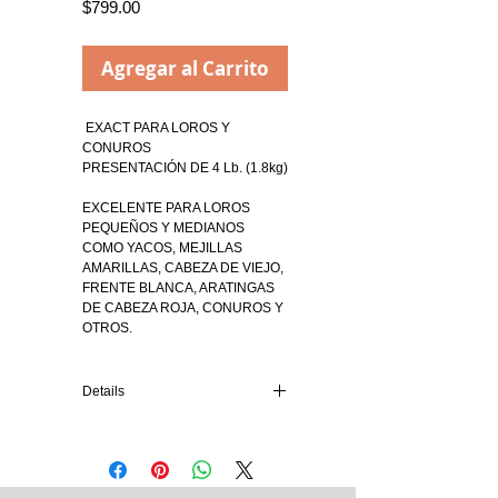
Precio
$799.00
Agregar al Carrito
 EXACT PARA LOROS Y 
CONUROS
PRESENTACIÓN DE 4 Lb. (1.8kg)
EXCELENTE PARA LOROS 
PEQUEÑOS Y MEDIANOS 
COMO YACOS, MEJILLAS 
AMARILLAS, CABEZA DE VIEJO, 
FRENTE BLANCA, ARATINGAS 
DE CABEZA ROJA, CONUROS Y 
OTROS.
Details
¡EN UNA ATRACTIVA
PRESENTACIÓN CON
PEQUEÑAS CROQUETAS DE