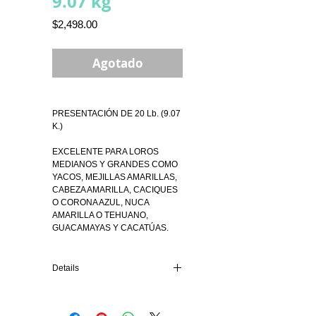
9.07 kg
Precio
$2,498.00
Agotado
PRESENTACIÓN DE 20 Lb. (9.07 
K.)
EXCELENTE PARA LOROS 
MEDIANOS Y GRANDES COMO 
YACOS, MEJILLAS AMARILLAS, 
CABEZA AMARILLA, CACIQUES 
O CORONA AZUL, NUCA 
AMARILLA O TEHUANO, 
GUACAMAYAS Y CACATÚAS.
Details
¡EL ALIMENTO VIENE EN UNA
ATRACTIVA PRESENTACIÓN