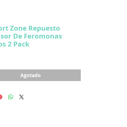
rt Zone Repuesto
usor De Feromonas
os 2 Pack
ecio
Agotado