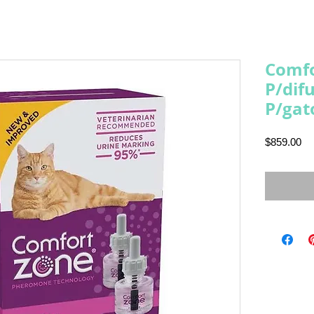
Comfo
P/dif
P/gat
Pr
$859.00