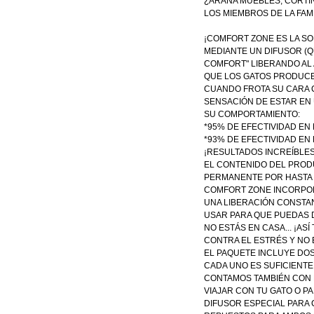
¿ARAÑA MUEBLES, CORTIN
LOS MIEMBROS DE LA FAMI
¡COMFORT ZONE ES LA SO
MEDIANTE UN DIFUSOR (Q
COMFORT" LIBERANDO AL 
QUE LOS GATOS PRODUCEN
CUANDO FROTA SU CARA C
SENSACIÓN DE ESTAR EN
SU COMPORTAMIENTO:
*95% DE EFECTIVIDAD EN
*93% DE EFECTIVIDAD EN
¡RESULTADOS INCREÍBLES
EL CONTENIDO DEL PROD
PERMANENTE POR HASTA 3
COMFORT ZONE INCORPOR
UNA LIBERACIÓN CONSTA
USAR PARA QUE PUEDAS 
NO ESTÁS EN CASA... ¡AS
CONTRA EL ESTRÉS Y NO
EL PAQUETE INCLUYE DO
CADA UNO ES SUFICIENTE
CONTAMOS TAMBIÉN CON
VIAJAR CON TU GATO O P
DIFUSOR ESPECIAL PARA 