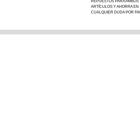
REPUESTOS PARA AMBOS D
ARTÍCULOS Y AHORRA EN 
CUALQUIER DUDA POR FA
Tienda Matriz
Tienda e
Blvd. 14 Sur No. 5321. Col.
Perros y Ga
Jardines de San Manuel.
Aves
Puebla Pue. México.
Reptiles y 
Pequeños 
Ver Sucursales
Equipo de
POLITICAS