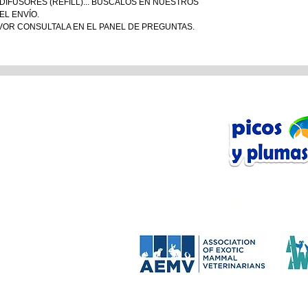
IFUSORES (REFILL)... BÚSCALOS EN NUESTROS
EL ENVÍO.
VOR CONSULTALA EN EL PANEL DE PREGUNTAS.
n Línea
tos
Miembros
Anfibios
Mamíferos
 Manejo
 DE LA TIENDA