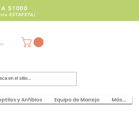
 A $1000
tería ESTAFETA)
ión
ptiles y Anfibios
Equipo de Manejo
Más...