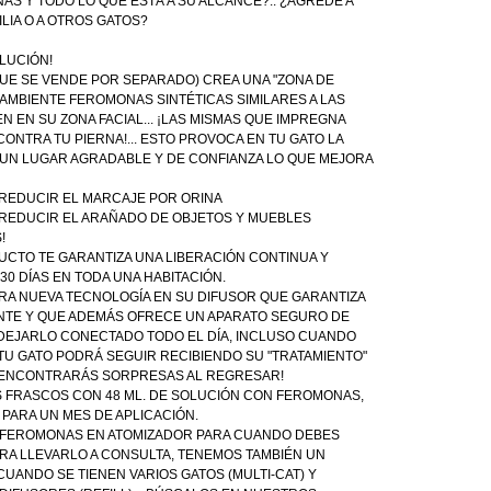
AS Y TODO LO QUE ESTÁ A SU ALCANCE?.. ¿AGREDE A
LIA O A OTROS GATOS?
LUCIÓN!
UE SE VENDE POR SEPARADO) CREA UNA "ZONA DE
AMBIENTE FEROMONAS SINTÉTICAS SIMILARES A LAS
 EN SU ZONA FACIAL... ¡LAS MISMAS QUE IMPREGNA
ONTRA TU PIERNA!... ESTO PROVOCA EN TU GATO LA
 UN LUGAR AGRADABLE Y DE CONFIANZA LO QUE MEJORA
 REDUCIR EL MARCAJE POR ORINA
 REDUCIR EL ARAÑADO DE OBJETOS Y MUEBLES
!
UCTO TE GARANTIZA UNA LIBERACIÓN CONTINUA Y
0 DÍAS EN TODA UNA HABITACIÓN.
A NUEVA TECNOLOGÍA EN SU DIFUSOR QUE GARANTIZA
NTE Y QUE ADEMÁS OFRECE UN APARATO SEGURO DE
DEJARLO CONECTADO TODO EL DÍA, INCLUSO CUANDO
Í TU GATO PODRÁ SEGUIR RECIBIENDO SU "TRATAMIENTO"
 ENCONTRARÁS SORPRESAS AL REGRESAR!
S FRASCOS CON 48 ML. DE SOLUCIÓN CON FEROMONAS,
 PARA UN MES DE APLICACIÓN.
 FEROMONAS EN ATOMIZADOR PARA CUANDO DEBES
ARA LLEVARLO A CONSULTA, TENEMOS TAMBIÉN UN
CUANDO SE TIENEN VARIOS GATOS (MULTI-CAT) Y