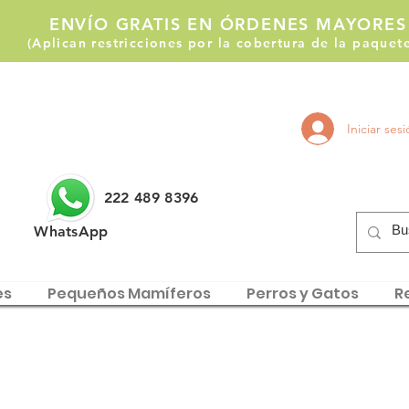
ENVÍO GRATIS EN ÓRDENES MAYORES
(Aplican restricciones por la cobertura de la paque
Llámanos:
Iniciar ses
222 514 1255
222 489 8396
WhatsApp
es
Pequeños Mamíferos
Perros y Gatos
Re