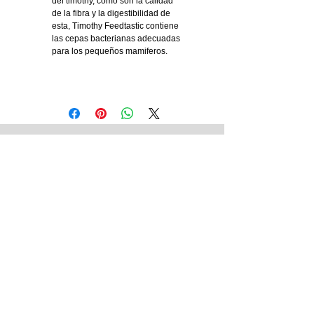
del timothy, como son la calidad
de la fibra y la digestibilidad de
esta, Timothy Feedtastic contiene
las cepas bacterianas adecuadas
para los pequeños mamiferos.
Tienda Matriz
Blvd. 14 Sur No. 5321. Col. Jardines de
San Manuel.
Puebla Pue. México.
Ver Sucursales