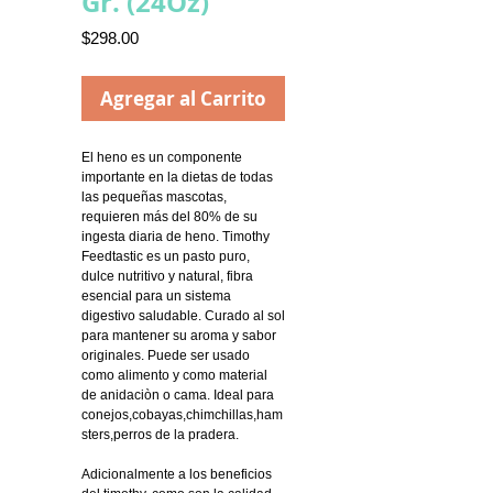
Gr. (24Oz)
Precio
$298.00
Agregar al Carrito
El heno es un componente
importante en la dietas de todas
las pequeñas mascotas,
requieren más del 80% de su
ingesta diaria de heno. Timothy
Feedtastic es un pasto puro,
dulce nutritivo y natural, fibra
esencial para un sistema
digestivo saludable. Curado al sol
para mantener su aroma y sabor
originales. Puede ser usado
como alimento y como material
de anidaciòn o cama. Ideal para
conejos,cobayas,chimchillas,ham
sters,perros de la pradera.
Adicionalmente a los beneficios