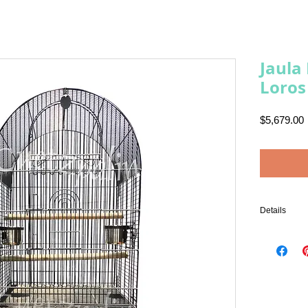
Jaula
Loros
P
$5,679.00
Details
LA JAULA C
*2 PERCHA
* DOS PUER
*DOS PUER
COMEDER
* DOS COM