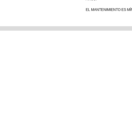
EL MANTENIMIENTO ES MÍ
Tienda Matriz
Tienda e
Blvd. 14 Sur No. 5321. Col.
Perros y Ga
Jardines de San Manuel.
Aves
Puebla Pue. México.
Reptiles y 
Pequeños 
Ver Sucursales
Equipo de
POLITICAS