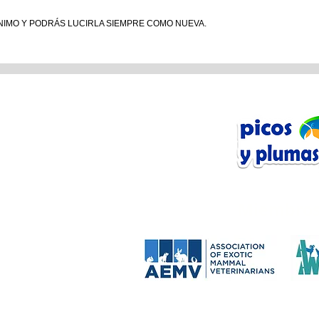
NIMO Y PODRÁS LUCIRLA SIEMPRE COMO NUEVA.
n Línea
tos
Miembros
Anfibios
Mamíferos
 Manejo
 DE LA TIENDA