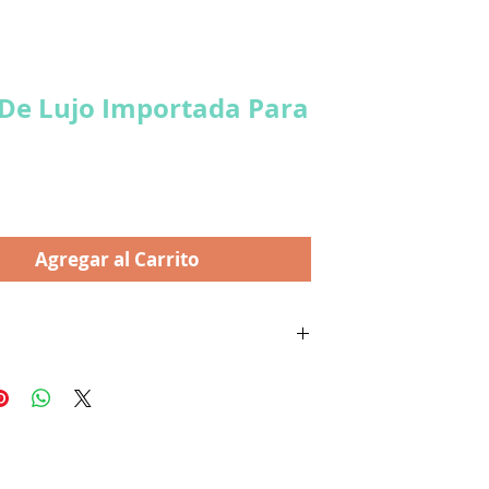
 De Lujo Importada Para
recio
Agregar al Carrito
UENTA CON:
S DE MADERA
TAS FRONTALES PARA ACCESO A LA JAULA
TAS LATERALES PARA ACCESO A LOS
OS
EDEROS DE ACERO INOXIDABLE