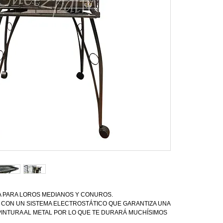
*BASE CON
* REJILLA 
LAS MEDIDA
93 CM. DE 
58 CM DE A
MEDIDAS DE
71 CM DE A
58 CM ANC
ALTURA TOT
164 CM
ES MUY FÁ
TRANSPOR
A PARA LOROS MEDIANOS Y CONUROS.
A CON UN SISTEMA ELECTROSTÁTICO QUE GARANTIZA UNA 
PINTURA AL METAL POR LO QUE TE DURARÁ MUCHÍSIMOS 