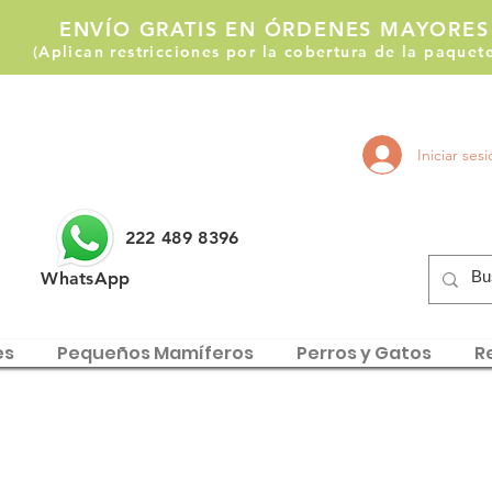
ENVÍO GRATIS EN ÓRDENES MAYORES
(Aplican restricciones por la cobertura de la paque
Llámanos:
Iniciar ses
222 514 1255
222 489 8396
WhatsApp
es
Pequeños Mamíferos
Perros y Gatos
Re