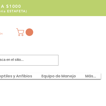
 A $1000
tería ESTAFETA)
ión
ptiles y Anfibios
Equipo de Manejo
Más...