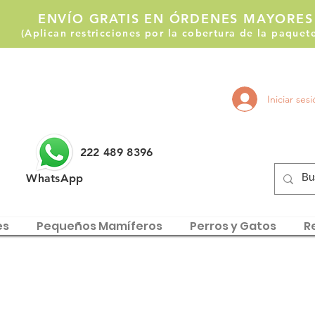
ENVÍO GRATIS EN ÓRDENES MAYORES
(Aplican restricciones por la cobertura de la paque
Llámanos:
Iniciar ses
222 514 1255
222 489 8396
WhatsApp
es
Pequeños Mamíferos
Perros y Gatos
Re