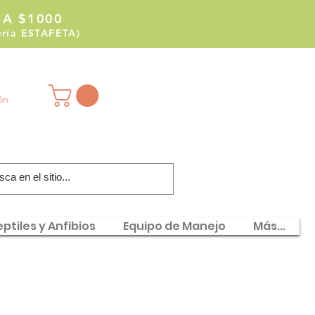
 A $1000
tería ESTAFETA)
ión
ptiles y Anfibios
Equipo de Manejo
Más...