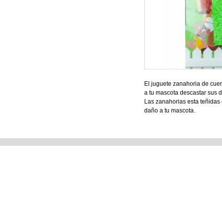
El juguete zanahoria de cuer
a tu mascota descastar sus d
Las zanahorias esta teñidas 
daño a tu mascota.
Tienda Matriz
Tienda e
Blvd. 14 Sur No. 5321. Col.
Perros y Ga