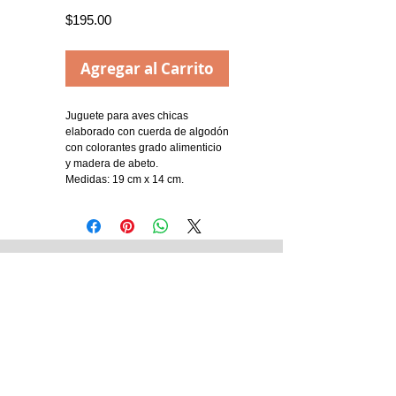
Precio
$195.00
Agregar al Carrito
Juguete para aves chicas
elaborado con cuerda de algodón
con colorantes grado alimenticio
y madera de abeto.
Medidas: 19 cm x 14 cm.
Tienda Matriz
Blvd. 14 Sur No. 5321. Col. Jardines de
San Manuel.
Puebla Pue. México.