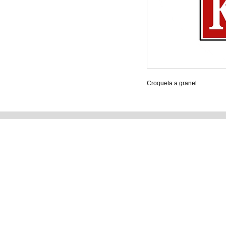
Croqueta a granel
Tienda Matriz
Tienda e
Blvd. 14 Sur No. 5321. Col.
Perros y Ga
Jardines de San Manuel.
Aves
Puebla Pue. México.
Reptiles y 