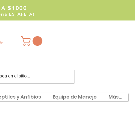
 A $1000
tería ESTAFETA)
ión
ptiles y Anfibios
Equipo de Manejo
Más...