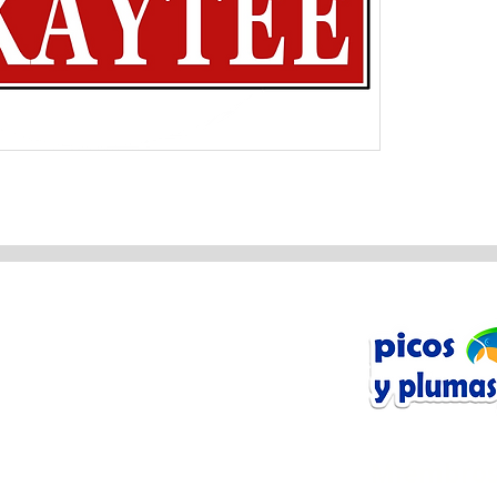
n Línea
tos
Miembros
Anfibios