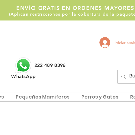
ENVÍO GRATIS EN ÓRDENES MAYORES
(Aplican restricciones por la cobertura de la paque
Llámanos:
Iniciar ses
222 514 1255
222 489 8396
WhatsApp
es
Pequeños Mamíferos
Perros y Gatos
Re