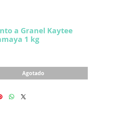
nto a Granel Kaytee
amaya 1 kg
ecio
Agotado