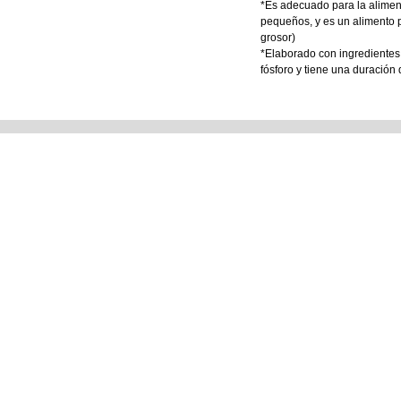
*Es adecuado para la aliment
pequeños, y es un alimento 
grosor)
*Elaborado con ingredientes 
fósforo y tiene una duración
Tienda Matriz
Tienda e
Blvd. 14 Sur No. 5321. Col.
Perros y Ga
Jardines de San Manuel.
Aves
Puebla Pue. México.
Reptiles y 
Pequeños 
Ver Sucursales
Equipo de