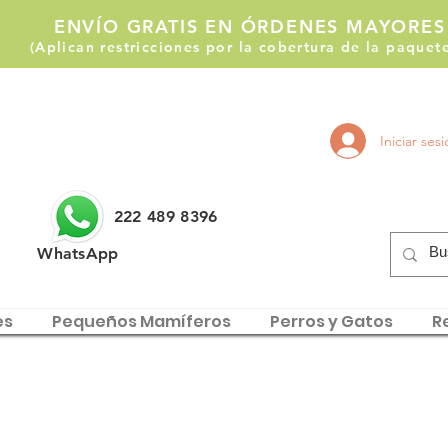
ENVÍO GRATIS EN ÓRDENES MAYORES
(Aplican restricciones por la cobertura de la paque
Llámanos:
Iniciar ses
222 514 1255
222 489 8396
WhatsApp
es
Pequeños Mamíferos
Perros y Gatos
Re