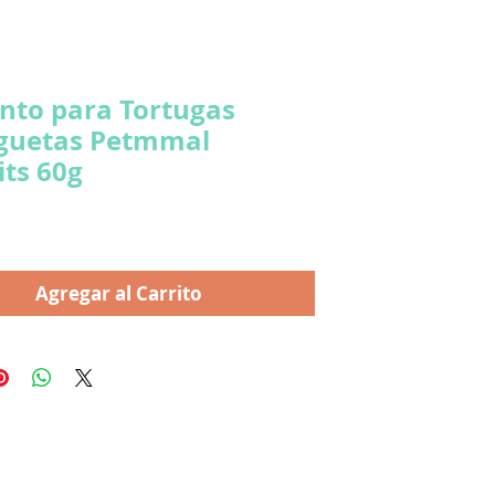
nto para Tortugas
guetas Petmmal
its 60g
cio
Agregar al Carrito