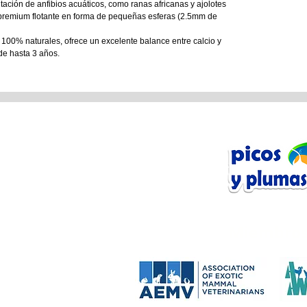
ación de anfibios acuáticos, como ranas africanas y ajolotes
premium flotante en forma de pequeñas esferas (2.5mm de
100% naturales, ofrece un excelente balance entre calcio y
 de hasta 3 años.
n Línea
tos
Miembros
Anfibios
Mamíferos
 Manejo