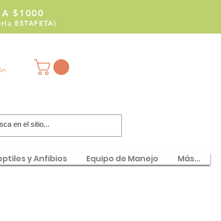
 A $1000
tería ESTAFETA)
ión
ptiles y Anfibios
Equipo de Manejo
Más...