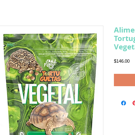
Alime
Tortu
Veget
Pr
$146.00