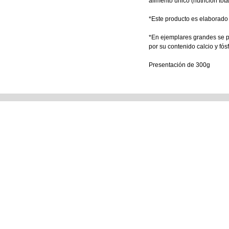
alimento único (nutrición tota
*Este producto es elaborado s
*En ejemplares grandes se p
por su contenido calcio y fós
Presentación de 300g
Tienda Matriz
Tienda e
Blvd. 14 Sur No. 5321. Col.
Perros y Ga
Jardines de San Manuel.
Aves
Puebla Pue. México.
Reptiles y 
Pequeños 
Ver Sucursales