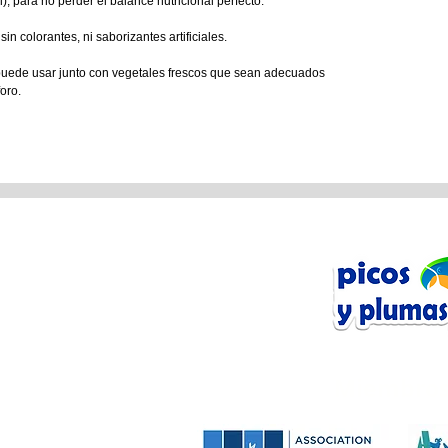
l), para no perder el balance nutricional perfecto.
in colorantes, ni saborizantes artificiales.
uede usar junto con vegetales frescos que sean adecuados
foro.
n Línea
tos
Miembros
Anfibios
Mamíferos