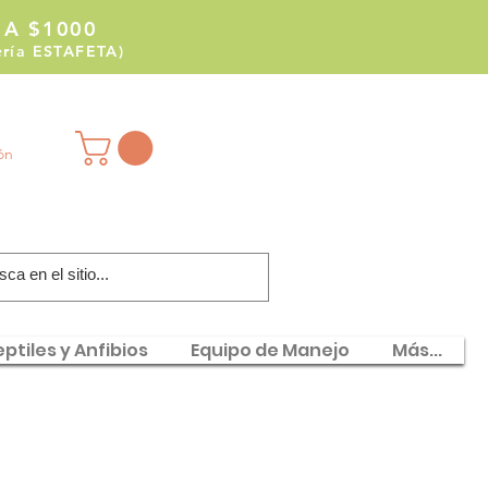
 A $1000
tería ESTAFETA)
ión
ptiles y Anfibios
Equipo de Manejo
Más...