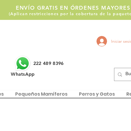
ENVÍO GRATIS EN ÓRDENES MAYORES
(Aplican restricciones por la cobertura de la paque
Llámanos:
Iniciar ses
222 514 1255
222 489 8396
WhatsApp
es
Pequeños Mamíferos
Perros y Gatos
Re