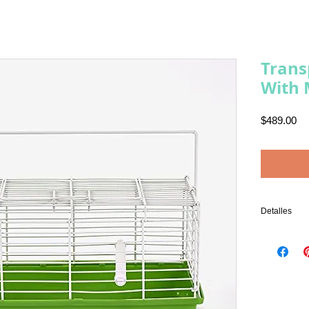
Trans
With 
Pr
$489.00
Detalles
Cuenta con a
plástico lav
percha opcio
cm de ancho,
otros anima