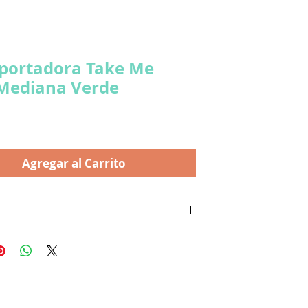
portadora Take Me
Mediana Verde
ecio
Agregar al Carrito
sa de transporte y gran puerta de acceso. Base de
able, resistente a las manchas y duradera Incluye
nal para aves de compañía. 31cm de largo, 18.75
 17.25 cm de alto Para conejos, hurones, cobayas y
les pequeños o medianos a grandes.