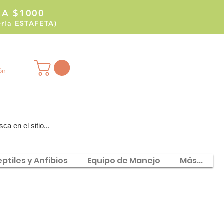
 A $1000
tería ESTAFETA)
ión
ptiles y Anfibios
Equipo de Manejo
Más...