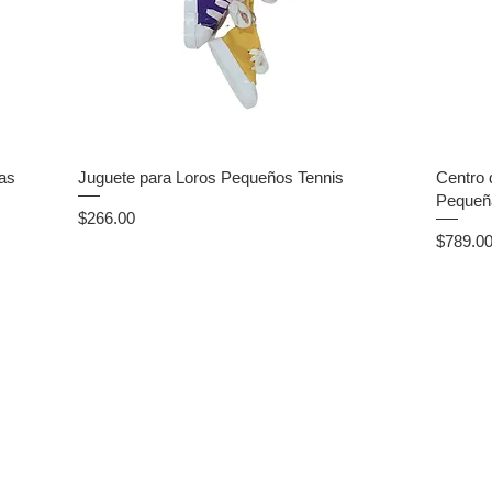
as
Juguete para Loros Pequeños Tennis
Centro 
Pequeñ
Precio
$266.00
Precio
$789.0