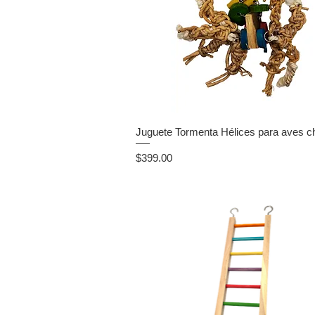
Juguete Tormenta Hélices para aves c
Precio
$399.00