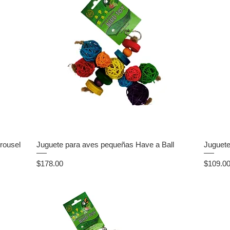
rousel
Juguete para aves pequeñas Have a Ball
Juguete
Precio
Precio
$178.00
$109.0