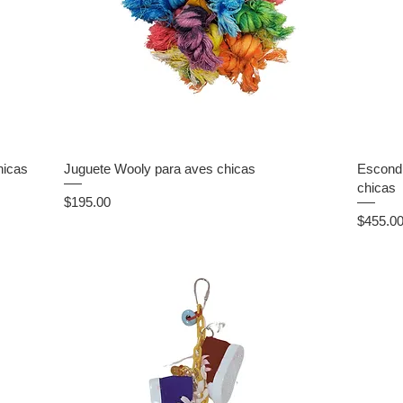
hicas
Juguete Wooly para aves chicas
Escondi
chicas
Precio
$195.00
Precio
$455.0