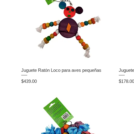
Juguete Ratón Loco para aves pequeñas
Juguete
Precio
Precio
$439.00
$178.0